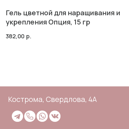
Гель цветной для наращивания и
укрепления Опция, 15 гр
Кострома, Свердлова, 4А
р.
382,00
В корзину
Подпишись
Каталог
Адрес и контакты
Доставка и самовывоз
Отзывы
Корзина
Способы оплаты
Система лояльности
Оферта