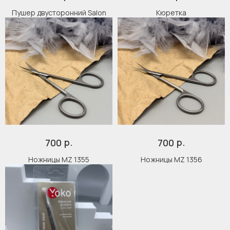
Пушер двусторонний Salon
Кюретка
Каталог
Адрес и контакты
Доставка и самовывоз
Отзывы
Корзина
Способы оплаты
Система лояльности
Оферта
р.
р.
700
700
Ножницы MZ 1355
Ножницы MZ 1356