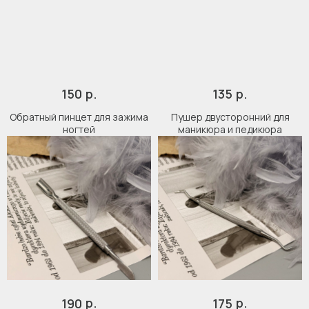
р.
р.
150
135
Обратный пинцет для зажима
Пушер двусторонний для
ногтей
маникюра и педикюра
Кострома, Свердлова, 4А
Подпишись
р.
р.
190
175