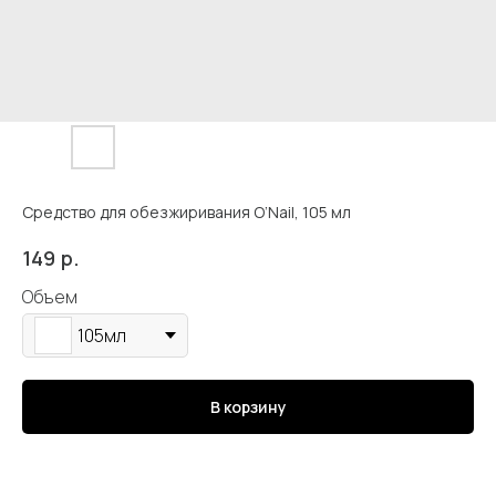
Средство для обезжиривания O’Nail, 105 мл
р.
149
Кострома, Свердлова, 4А
Объем
105мл
Подпишись
В корзину
Каталог
Адрес и контакты
Доставка и самовывоз
Отзывы