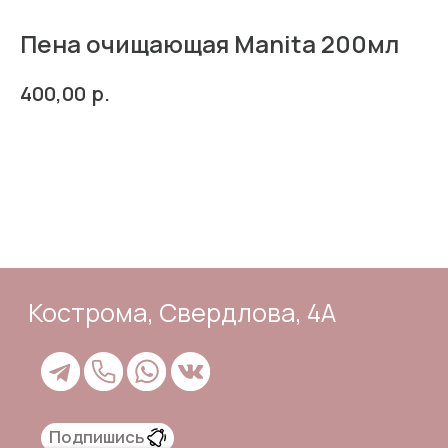
Пена очищающая Manita 200мл
р.
400,00
Кострома, Свердлова, 4А
В корзину
Подпишись
Каталог
Адрес и контакты
Доставка и самовывоз
Отзывы
Корзина
Способы оплаты
Система лояльности
Оферта