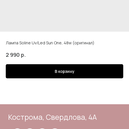
Лампа Soline Uv/Led Sun One, 48w (оригинал)
Кострома, Свердлова, 4А
р.
2 990
В корзину
Подпишись
Каталог
Адрес и контакты
Доставка и самовывоз
Отзывы
Корзина
Способы оплаты
Система лояльности
Оферта