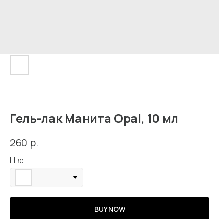
Гель-лак Манита Opal, 10 мл
р.
260
Кострома, Свердлова, 4А
Цвет
1
Подпишись
BUY NOW
Каталог
Адрес и контакты