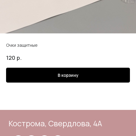
Очки защитные
Кострома, Свердлова, 4А
р.
120
В корзину
Подпишись
Каталог
Адрес и контакты
Доставка и самовывоз
Отзывы
Корзина
Способы оплаты
Система лояльности
Оферта