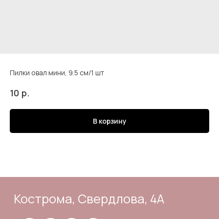
Пилки овал мини, 9.5 см/1 шт
Кострома, Свердлова, 4А
р.
10
В корзину
Подпишись
Каталог
Адрес и контакты
Доставка и самовывоз
Отзывы
Корзина
Способы оплаты
Система лояльности
Оферта