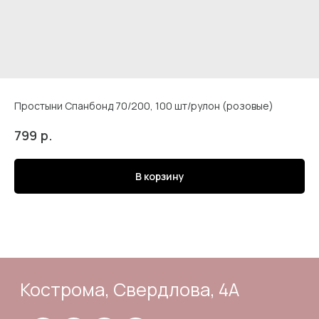
Простыни Спанбонд 70/200, 100 шт/рулон (розовые)
Кострома, Свердлова, 4А
р.
799
В корзину
Подпишись
Каталог
Адрес и контакты
Доставка и самовывоз
Отзывы
Корзина
Способы оплаты
Система лояльности
Оферта