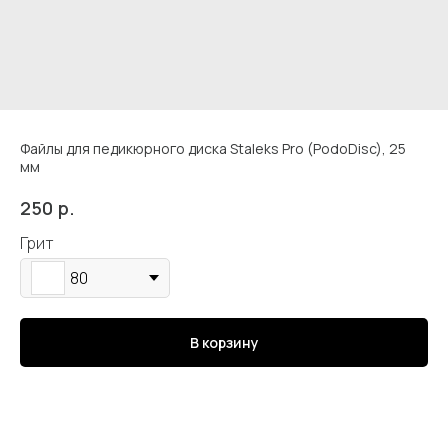
Файлы для педикюрного диска Staleks Pro (PodoDisc), 25
мм
р.
250
Кострома, Свердлова, 4А
Грит
80
Подпишись
В корзину
Каталог
Адрес и контакты
Доставка и самовывоз
Отзывы
Корзина
Способы оплаты