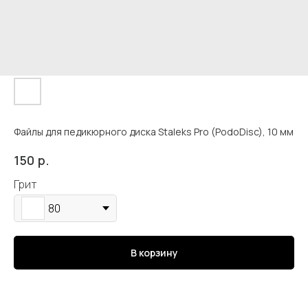
Файлы для педикюрного диска Staleks Pro (PodoDisc), 10 мм
р.
150
Кострома, Свердлова, 4А
Грит
80
Подпишись
В корзину
Каталог
Адрес и контакты
Доставка и самовывоз
Отзывы