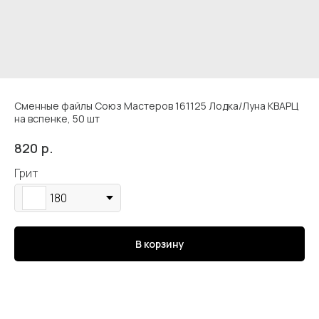
Сменные файлы Союз Мастеров 161125 Лодка/Луна КВАРЦ
на вспенке, 50 шт
р.
820
Кострома, Свердлова, 4А
Грит
180
Подпишись
В корзину
Каталог
Адрес и контакты
Доставка и самовывоз
Отзывы
Корзина
Способы оплаты