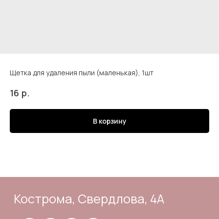
Щетка для удаления пыли (маленькая), 1шт
Кострома, Свердлова, 4А
р.
16
В корзину
Подпишись
Каталог
Адрес и контакты
Доставка и самовывоз
Отзывы
Корзина
Способы оплаты
Система лояльности
Оферта