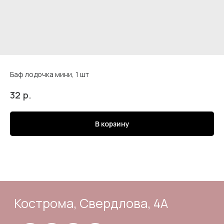
Баф лодочка мини, 1 шт
Кострома, Свердлова, 4А
р.
32
В корзину
Подпишись
Каталог
Адрес и контакты
Доставка и самовывоз
Отзывы
Корзина
Способы оплаты
Система лояльности
Оферта