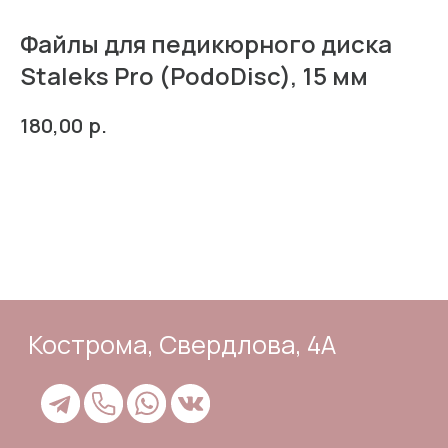
Файлы для педикюрного диска
Staleks Pro (PodoDisc), 15 мм
Кострома, Свердлова, 4А
р.
180,00
В корзину
Подпишись
Каталог
Адрес и контакты
Доставка и самовывоз
Отзывы
Корзина
Способы оплаты
Система лояльности
Оферта