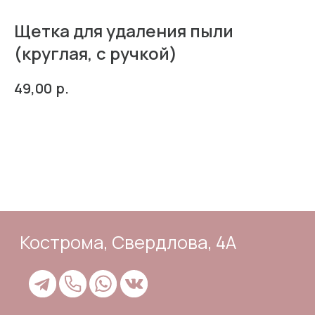
Щетка для удаления пыли
(круглая, с ручкой)
Кострома, Свердлова, 4А
р.
49,00
В корзину
Подпишись
Каталог
Адрес и контакты
Доставка и самовывоз
Отзывы
Корзина
Способы оплаты
Система лояльности
Оферта