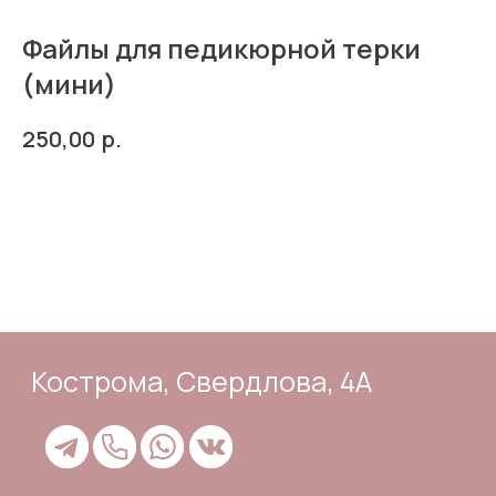
Файлы для педикюрной терки
(мини)
Кострома, Свердлова, 4А
р.
250,00
В корзину
Подпишись
Каталог
Адрес и контакты
Доставка и самовывоз
Отзывы
Корзина
Способы оплаты
Система лояльности
Оферта