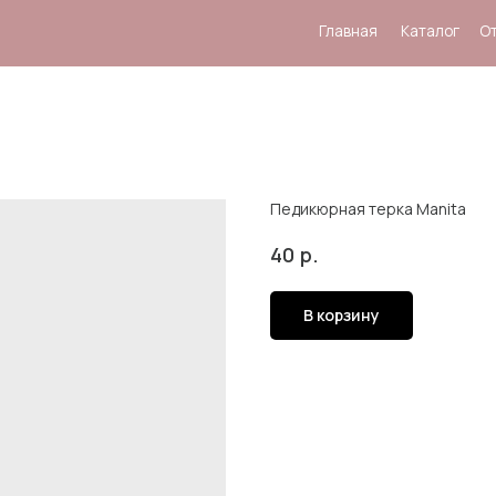
Главная
Каталог
Отзывы
Система
Педикюрная терка Manita
р.
40
В корзину