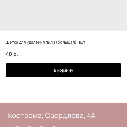
Щетка для удаления пыли (большая), 1шт
Кострома, Свердлова, 4А
р.
40
В корзину
Подпишись
Каталог
Адрес и контакты
Доставка и самовывоз
Отзывы
Корзина
Способы оплаты
Система лояльности
Оферта