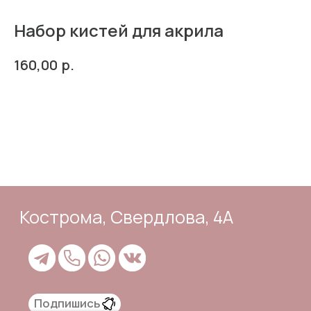
Набор кистей для акрила
р.
160,00
Кострома, Свердлова, 4А
В Корзину
Подпишись
Каталог
Адрес и контакты
Доставка и самовывоз
Отзывы
Корзина
Способы оплаты
Система лояльности
Оферта